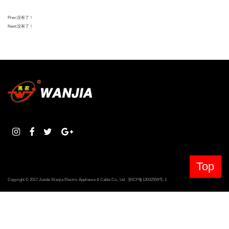
Prev:
没有了！
Next:
没有了！
Top
Copyright © 2017 Jiande Wanjia Electric Appliance & Cable Co., Ltd
浙ICP备13032559号-1